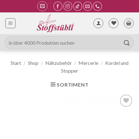
Zum
Inhalt
springen
Suche
nach:
Start
/
Shop
/
Nähzubehör
/
Mercerie
/
Kordel und
Stopper
SORTIMENT
Auf die
Wunschliste