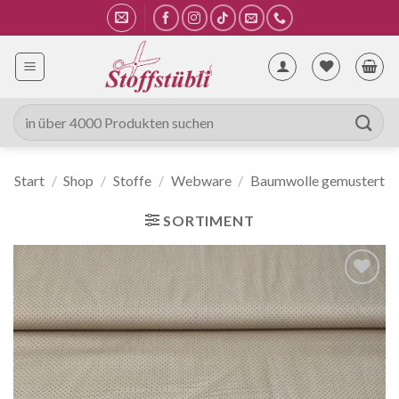
Zum
Inhalt
springen
Suche
nach:
Start
/
Shop
/
Stoffe
/
Webware
/
Baumwolle gemustert
SORTIMENT
Auf die
Wunschliste