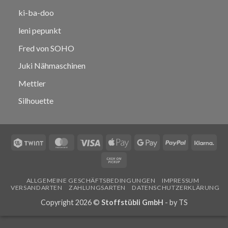
ki-ba-doo
leni pepunkt
Fred von SOHO
Juki Nähmaschinen
Mettler
Silhouette
Twint
MasterCard
Visa
Apple
Google
PayPal
Klar
Pay
Pay
Cash
on
ALLGEMEINE GESCHÄFTSBEDINGUNGEN
IMPRESSUM
Pickup
VERSANDARTEN
ZAHLUNGSARTEN
DATENSCHUTZERKLÄRUNG
Copyright 2026 ©
Stoffstübli GmbH
- by
TS