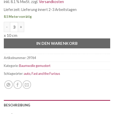
inkl. 8.1 % MwSt.
zzgl.
Versandkosten
Lieferzeit:
Lieferung innert 2-3 Arbeitstagen
8.5 Meter vorrätig
Webware Lizenz Baumwolle Fast an the Furious Logo denim Me
x 10 cm
IN DEN WARENKORB
Artikelnummer:
29764
Kategorie:
Baumwolle gemustert
Schlagwörter:
auto
,
Fast and the Furious
BESCHREIBUNG