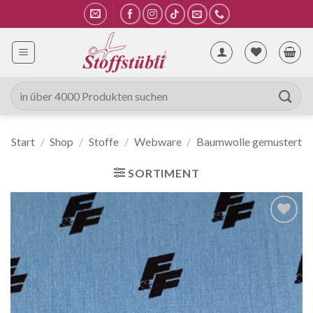
Zum
Inhalt
springen
Suche
nach:
Start
/
Shop
/
Stoffe
/
Webware
/
Baumwolle gemustert
SORTIMENT
Auf die
Wunschliste