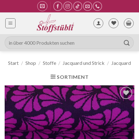
Zum
Inhalt
springen
Suche
nach:
Start
/
Shop
/
Stoffe
/
Jacquard und Strick
/
Jacquard
SORTIMENT
Auf die
Wunschliste