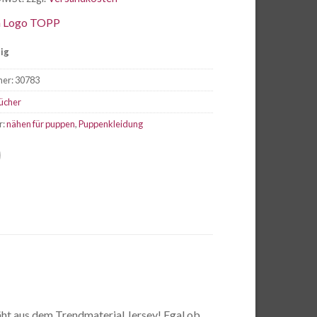
tig
mer:
30783
ücher
r:
nähen für puppen
,
Puppenkleidung
ht aus dem Trendmaterial Jersey! Egal ob