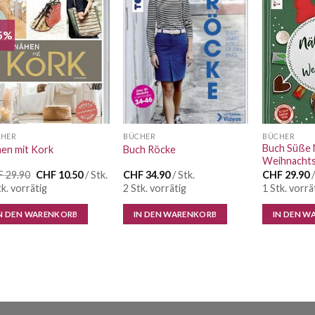
5%
Auf die
Auf die
Wunschliste
Wunschliste
CHER
BÜCHER
BÜCHER
Buch Süße N
en mit Kork
Buch Röcke
Weihnachts
Ursprünglicher
Aktueller
F
29.90
CHF
10.50
/ Stk.
CHF
34.90
/ Stk.
CHF
29.90
/
Preis
Preis
tk. vorrätig
2 Stk. vorrätig
1 Stk. vorrä
war:
ist:
CHF 29.90
CHF 10.50.
N DEN WARENKORB
IN DEN WARENKORB
IN DEN W