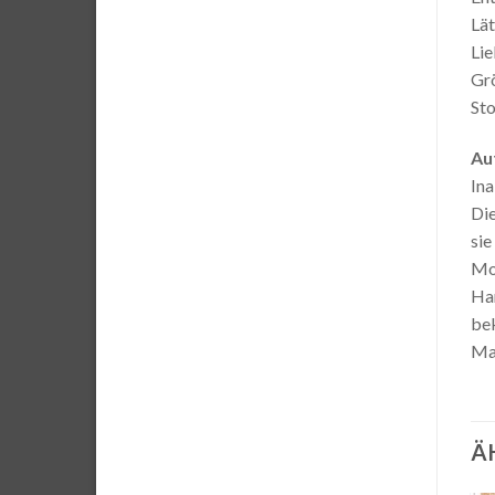
Lät
Lie
Grö
Sto
Au
Ina
Die
sie
Mod
Ham
bek
Man
Ä