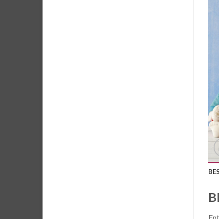
BE
B
Ent