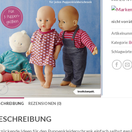
nicht vorrä
Artikelnum
Kategorie:
B
Schlagwörte
SCHREIBUNG
REZENSIONEN (0)
ESCHREIBUNG
zückende Ideen für den Puppenkleiderschrank einfach selbst genä