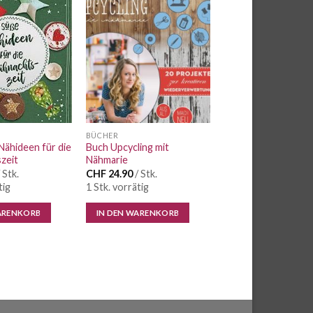
Auf die
Auf die
Wunschliste
Wunschliste
BÜCHER
ähideen für die
Buch Upcycling mit
zeit
Nähmarie
 Stk.
CHF
24.90
/ Stk.
tig
1 Stk. vorrätig
ARENKORB
IN DEN WARENKORB