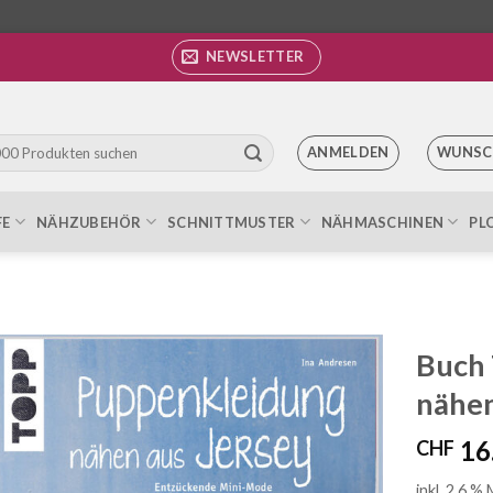
NEWSLETTER
ANMELDEN
WUNSC
FE
NÄHZUBEHÖR
SCHNITTMUSTER
NÄHMASCHINEN
PL
Buch
nähen
Auf die
Wunschliste
16
CHF
inkl. 2.6 %