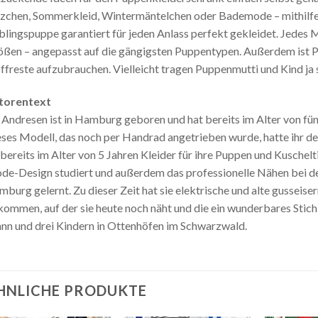
zchen, Sommerkleid, Wintermäntelchen oder Bademode – mithilfe 
blingspuppe garantiert für jeden Anlass perfekt gekleidet. Jedes M
ßen – angepasst auf die gängigsten Puppentypen. Außerdem ist 
ffreste aufzubrauchen. Vielleicht tragen Puppenmutti und Kind ja
torentext
 Andresen ist in Hamburg geboren und hat bereits im Alter von fün
ses Modell, das noch per Handrad angetrieben wurde, hatte ihr de
 bereits im Alter von 5 Jahren Kleider für ihre Puppen und Kuschelt
e-Design studiert und außerdem das professionelle Nähen bei de
burg gelernt. Zu dieser Zeit hat sie elektrische und alte gussei
ommen, auf der sie heute noch näht und die ein wunderbares Stichb
n und drei Kindern in Ottenhöfen im Schwarzwald.
HNLICHE PRODUKTE