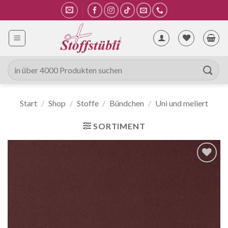
Zum
Inhalt
springen
Suche
nach:
Start
/
Shop
/
Stoffe
/
Bündchen
/
Uni und meliert
SORTIMENT
Auf die
Wunschliste