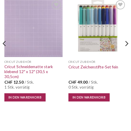
Auf die
Auf die
Wunschliste
Wunschliste
CRICUT ZUBEHÖR
CRICUT ZUBEHÖR
Cricut Schneidematte stark
Cricut Zeichenstifte-Set fein
klebend 12″ x 12″ (30,5 x
30,5cm)
CHF
12.50
/ Stk.
CHF
49.00
/ Stk.
1 Stk. vorrätig
0 Stk. vorrätig
IN DEN WARENKORB
IN DEN WARENKORB