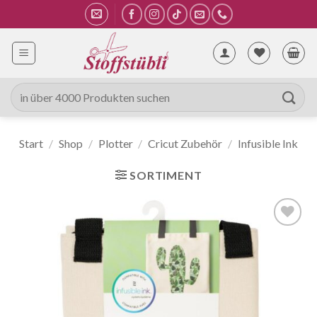
Zum
Inhalt
springen
Suche
nach:
Start
/
Shop
/
Plotter
/
Cricut Zubehör
/
Infusible Ink
SORTIMENT
Auf die
Wunschliste