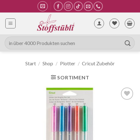
Zum
Inhalt
springen
Suche
nach:
Start
/
Shop
/
Plotter
/
Cricut Zubehör
SORTIMENT
Auf die
Wunschliste