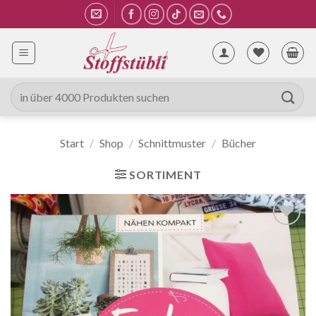
Zum
Inhalt
springen
Suche
nach:
Start
/
Shop
/
Schnittmuster
/
Bücher
SORTIMENT
Auf die
Wunschliste