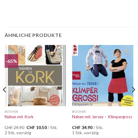
ÄHNLICHE PRODUKTE
-65%
Auf die
Auf die
Wunschliste
Wunschliste
BÜCHER
BÜCHER
Nähen mit Kork
Nähen mit Jersey – Klimpergross
Ursprünglicher
Aktueller
CHF
29.90
CHF
10.50
/ Stk.
CHF
34.90
/ Stk.
Preis
Preis
2 Stk. vorrätig
1 Stk. vorrätig
war:
ist: