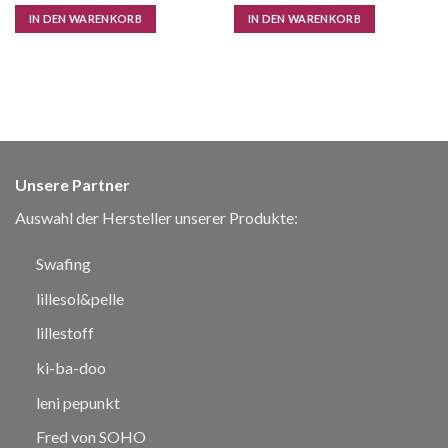
CHF 29.90
CHF 10.50.
IN DEN WARENKORB
IN DEN WARENKORB
Unsere Partner
Auswahl der Hersteller unserer Produkte:
Swafing
lillesol&pelle
lillestoff
ki-ba-doo
leni pepunkt
Fred von SOHO