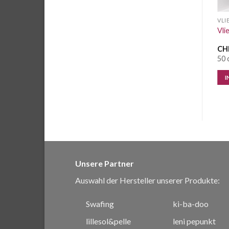
VLIESE
VLIESE
VLI
Vlieseline H250 graphit
Vlieseline ILC 151 MASK
Vli
CHF
0.85
/ 10 cm
CHF
0.95
/ 10 cm
CH
2.7 Meter vorrätig
68.2 Meter vorrätig
50 
IN DEN WARENKORB
IN DEN WARENKORB
I
Unsere Partner
Auswahl der Hersteller unserer Produkte:
Swafing
ki-ba-doo
lillesol&pelle
leni pepunkt