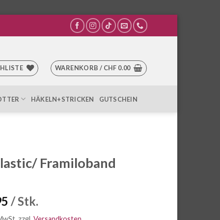
HLISTE
WARENKORB /
CHF
0.00
OTTER
HÄKELN+STRICKEN
GUTSCHEIN
lastic/ Framiloband
95
/ Stk.
 MwSt.
zzgl.
Versandkosten