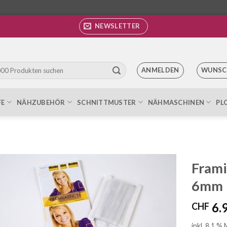
NEWSLETTER
ANMELDEN
WUNSC
FE
NÄHZUBEHÖR
SCHNITTMUSTER
NÄHMASCHINEN
PL
Frami
6mm
Auf die
Wunschliste
6.
CHF
inkl. 8.1 %