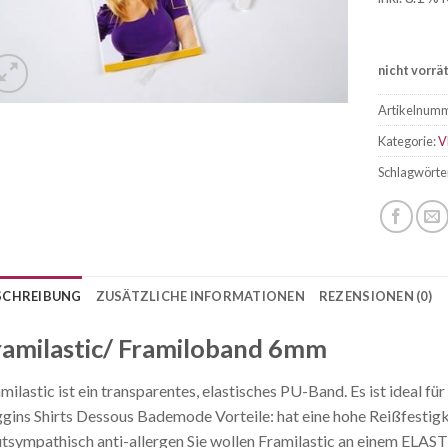
nicht vorrä
Artikelnum
Kategorie:
V
Schlagwörte
SCHREIBUNG
ZUSÄTZLICHE INFORMATIONEN
REZENSIONEN (0)
ramilastic/ Framiloband 6mm
milastic ist ein transparentes, elastisches PU-Band. Es ist ideal 
gins Shirts Dessous Bademode Vorteile: hat eine hohe Reißfestigke
tsympathisch anti-allergen Sie wollen Framilastic an einem EL