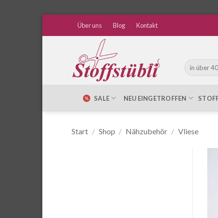
Zum
Über uns
Blog
Kontakt
Inhalt
springen
Suche
nach:
SALE
NEU EINGETROFFEN
STOF
Start
/
Shop
/
Nähzubehör
/
Vliese