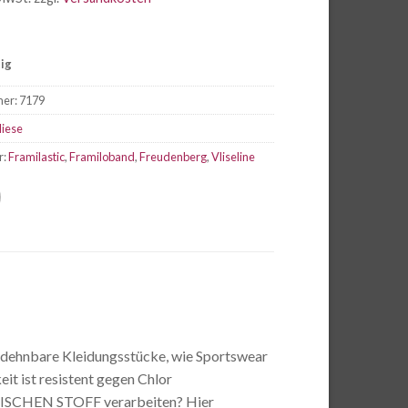
tig
mer:
7179
liese
r:
Framilastic
,
Framiloband
,
Freudenberg
,
Vliseline
für dehnbare Kleidungsstücke, wie Sportswear
it ist resistent gegen Chlor
ASTISCHEN STOFF verarbeiten? Hier