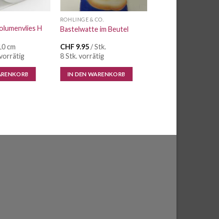
ROHLINGE & CO.
Volumenvlies H
Bastelwatte im Beutel
10 cm
CHF
9.95
/ Stk.
vorrätig
8 Stk. vorrätig
ARENKORB
IN DEN WARENKORB