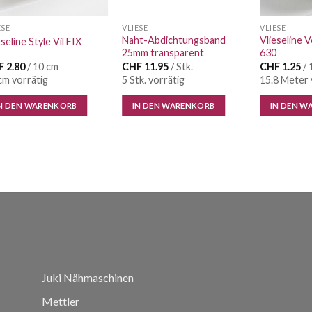
ESE
VLIESE
VLIESE
Naht-Abdichtungsband
Vlieseline 
eseline Style Vil FIX
25mm transparent
630
F
2.80
/ 10 cm
CHF
11.95
/ Stk.
CHF
1.25
/ 
cm vorrätig
5 Stk. vorrätig
15.8 Meter 
N DEN WARENKORB
IN DEN WARENKORB
IN DEN W
Juki Nähmaschinen
Mettler