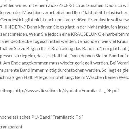
fehlen wir es mit einem Zick-Zack-Stich aufzunähen. Dadurch wir
en von der Maschine verarbeitet und Ihre Naht bleibt elastischer
 Geradestich gibt nicht nach und kann reißen. Framilastic soll
HINDERN? Dann können Sie es glatt in der Naht mitlaufen lassen.
zer schneiden. Wenn Sie jedoch eine KRÄUSELUNG einarbeiten möc
nähende Strecke zugeschnitten werden. Je nachdem wie viel Kräuse
l nähen Sie zu Beginn Ihrer Kräuselung das Band ca. 1 cm glatt auf 
gessen zu riegeln), dass es Halt hat. Dann dehnen Sie Ihr Band au
t. Am Ende angekommen muss wieder geriegelt werden. Bei Verarbe
nsparente Band immer mittig durchstochen werden. So liegt es gl
ichmäßigen Halt. Pflege: Empfehlung: Beim Waschen keinen Wei
eitung: http://www.vlieseline.de/dyndata/Framilastic_DE.pdf
hochelastisches PU-Band “Framilastic T6”
transparent