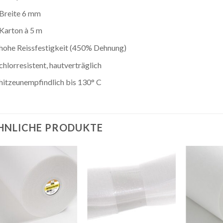
Breite 6 mm
Karton à 5 m
hohe Reissfestigkeit (450% Dehnung)
chlorresistent, hautverträglich
hitzeunempfindlich bis 130° C
HNLICHE PRODUKTE
Auf die
Auf die
Wunschliste
Wunschliste