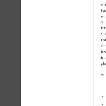
emp
Fad
ein
VER
kür
zu 
Fal
ver
fes
tra
gle
Anl