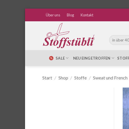
Zum
Über uns
Blog
Kontakt
Inhalt
springen
Suche
nach:
SALE
NEU EINGETROFFEN
STOF
Start
/
Shop
/
Stoffe
/
Sweat und French