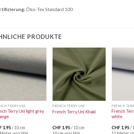
tifizierung:
Öko-Tex Standard 100
HNLICHE PRODUKTE
Auf die
Auf die
Wunschliste
Wunschliste
NCH TERRY UNI
FRENCH TERRY UNI
FRENCH TERR
nch Terry Uni light grey
French Terr
French Terry Uni Khaki
lange
white
F
1.95
/ 10 cm
CHF
1.95
/ 10 cm
CHF
1.95
/ 
 Meter vorrätig
10 cm vorrätig
11 Meter vo