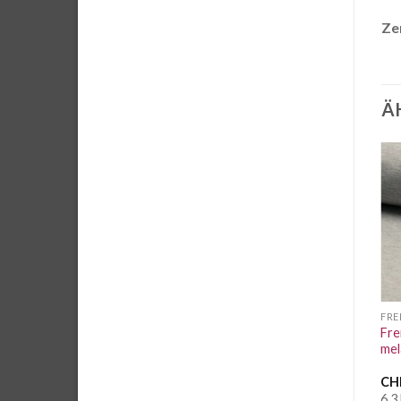
Zer
Ä
Auf die
Auf die
Wunschliste
Wunschliste
FRENCH TERRY UNI
FRENCH TERRY GEMUSTERT
FRE
French Terry Kombi
Fre
Coated Sweat Dusty Rose
Unicornique by Thorsten
me
Berger
CHF
2.15
/ 10 cm
CHF
2.75
/ 10 cm
CH
6.2 Meter vorrätig
2.8 Meter vorrätig
6.3