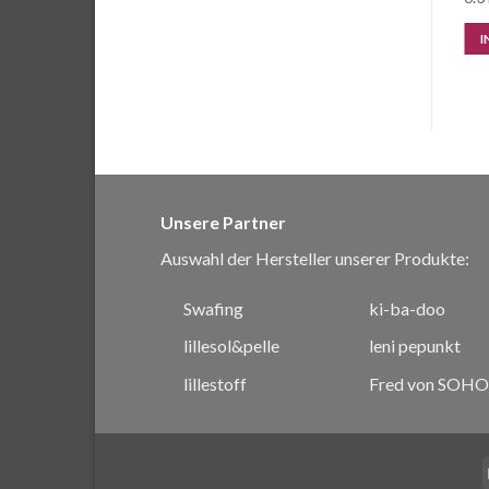
IN DEN WARENKORB
IN DEN WARENKORB
I
Unsere Partner
Auswahl der Hersteller unserer Produkte:
Swafing
ki-ba-doo
lillesol&pelle
leni pepunkt
lillestoff
Fred von SOHO