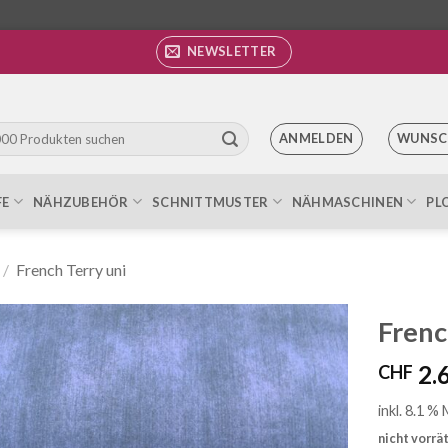
NEWSLETTER
ANMELDEN
WUNSC
FE
NÄHZUBEHÖR
SCHNITTMUSTER
NÄHMASCHINEN
PL
/
French Terry uni
Frenc
2.
CHF
Auf die
Wunschliste
inkl. 8.1 %
nicht vorrä