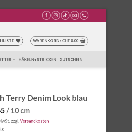
HLISTE
WARENKORB /
CHF
0.00
OTTER
HÄKELN+STRICKEN
GUTSCHEIN
h Terry Denim Look blau
65
/ 10 cm
 MwSt.
zzgl.
Versandkosten
tig