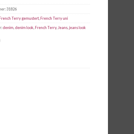
mer:
31826
French Terry gemustert
,
French Terry uni
r:
denim
,
denim look
,
French Terry
,
Jeans
,
jeans look