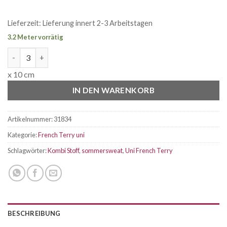
Lieferzeit:
Lieferung innert 2-3 Arbeitstagen
3.2 Meter vorrätig
French Terry Uni tiffany Menge
x 10 cm
IN DEN WARENKORB
Artikelnummer:
31834
Kategorie:
French Terry uni
Schlagwörter:
Kombi Stoff
,
sommersweat
,
Uni French Terry
BESCHREIBUNG