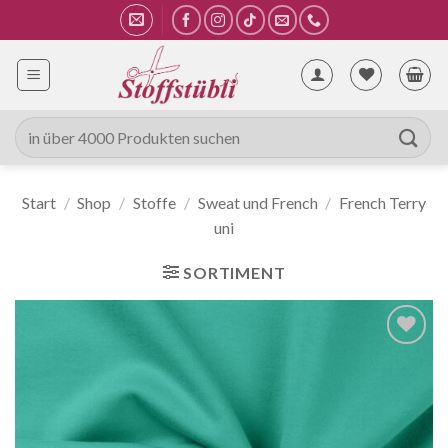
Zum
Inhalt
springen
Suche
nach:
Start
/
Shop
/
Stoffe
/
Sweat und French
/
French Terry
uni
SORTIMENT
Auf die
Wunschliste