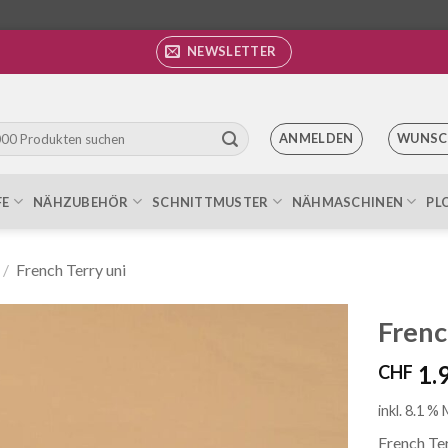
NEWSLETTER
ANMELDEN
WUNSC
FE
NÄHZUBEHÖR
SCHNITTMUSTER
NÄHMASCHINEN
PL
/
French Terry uni
Frenc
1.
CHF
Auf die
Wunschliste
inkl. 8.1 %
French Ter