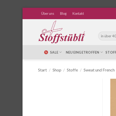
Zum
Über uns
Blog
Kontakt
Inhalt
springen
Suche
nach:
SALE
NEU EINGETROFFEN
STOF
Start
/
Shop
/
Stoffe
/
Sweat und French