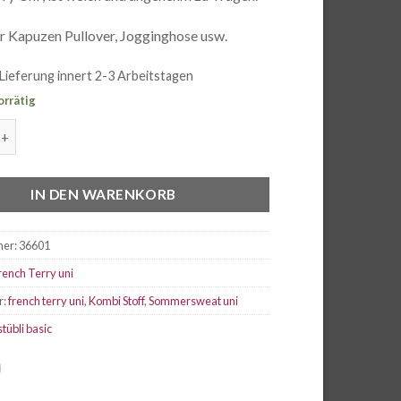
ür Kapuzen Pullover, Jogginghose usw.
Lieferung innert 2-3 Arbeitstagen
orrätig
rry Uni beige natur Menge
IN DEN WARENKORB
mer:
36601
rench Terry uni
r:
french terry uni
,
Kombi Stoff
,
Sommersweat uni
stübli basic