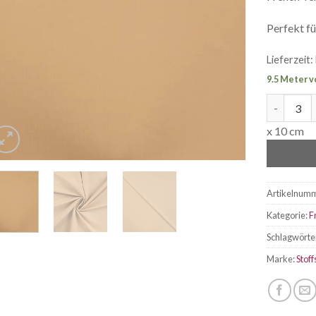
Perfekt f
Lieferzeit:
9.5 Meter v
French Te
x 10 cm
Artikelnum
Kategorie:
F
Schlagwörte
Marke:
Stoff