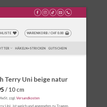
HLISTE
WARENKORB /
CHF
0.00
OTTER
HÄKELN+STRICKEN
GUTSCHEIN
h Terry Uni beige natur
95
/ 10 cm
 MwSt.
zzgl.
Versandkosten
ry Uni , ist weich und angenehm zu Tragen.