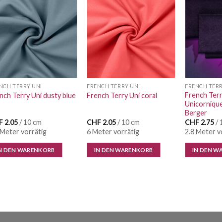
Auf die
Auf die
Wunschliste
Wunschliste
NCH TERRY UNI
FRENCH TERRY UNI
FRENCH TER
French Ter
nch Terry Uni dusty blue
French Terry Uni coral
Unicorniqu
Berger
F
2.05
/ 10 cm
CHF
2.05
/ 10 cm
CHF
2.75
/ 
 Meter vorrätig
6 Meter vorrätig
2.8 Meter v
N DEN WARENKORB
IN DEN WARENKORB
IN DEN W