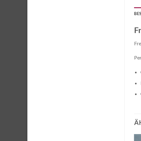
BE
F
Fre
Per
Ä