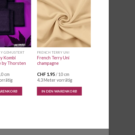
Auf die
Auf die
Wunschliste
Wunschliste
RY GEMUSTERT
FRENCH TERRY UNI
ry Kombi
French Terry Uni
e by Thorsten
champagne
10 cm
CHF
1.95
/ 10 cm
orrätig
4.3 Meter vorrätig
ARENKORB
IN DEN WARENKORB