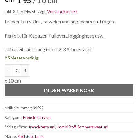
1.95
/ 10 cm
inkl. 8.1 % MwSt.
zzgl.
Versandkosten
French Terry Uni , ist weich und angenehm zu Tragen.
Perfekt für Kapuzen Pullover, Jogginghose usw.
Lieferzeit:
Lieferung innert 2-3 Arbeitstagen
9.5 Meter vorrätig
French Terry Uni sand Menge
x 10 cm
IN DEN WARENKORB
Artikelnummer:
36599
Kategorie:
French Terry uni
Schlagwörter:
french terry uni
,
Kombi Stoff
,
Sommersweat uni
Marke:
Stoffstübli basic