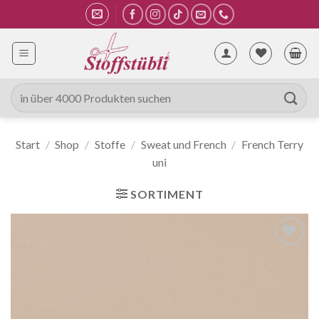
Zum
Inhalt
springen
Suche
nach:
Start
/
Shop
/
Stoffe
/
Sweat und French
/
French Terry
uni
SORTIMENT
Auf die
Wunschliste