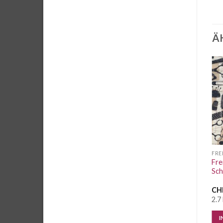
Ä
Auf die
Auf die
Wunschliste
Wunschliste
FRENCH TERRY GEMUSTERT
FRENCH TERRY GEMUSTERT
FRE
Sommersweat Swafing
French Terry Cozy Flower
Fre
Landshut Tulpe auf blau
brown by brinarina
Sc
CHF
2.65
/ 10 cm
CHF
2.65
/ 10 cm
CH
1.5 Meter vorrätig
7 Meter vorrätig
2.7
IN DEN WARENKORB
IN DEN WARENKORB
I