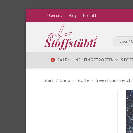
Zum
Über uns
Blog
Kontakt
Inhalt
springen
Suche
nach:
SALE
NEU EINGETROFFEN
STOF
Start
/
Shop
/
Stoffe
/
Sweat und French