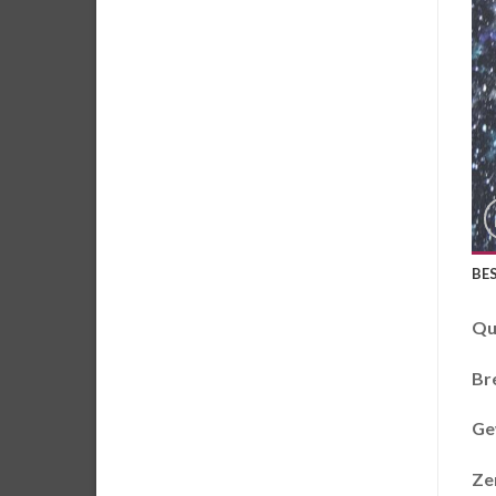
BE
Qu
Bre
Ge
Zer