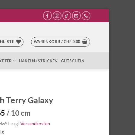
HLISTE
WARENKORB /
CHF
0.00
OTTER
HÄKELN+STRICKEN
GUTSCHEIN
h Terry Galaxy
65
/ 10 cm
 MwSt.
zzgl.
Versandkosten
tig