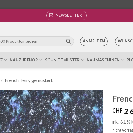
NEWSLETTER
ANMELDEN
WUNSC
FE
NÄHZUBEHÖR
SCHNITTMUSTER
NÄHMASCHINEN
PL
/
French Terry gemustert
Frenc
2.
CHF
Auf die
Wunschliste
inkl. 8.1 %
nicht vorrä