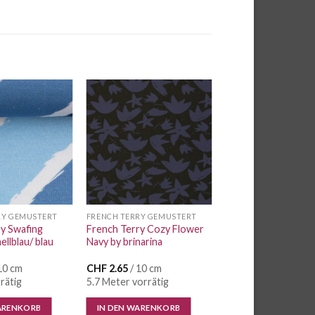
Auf die
Auf die
Wunschliste
Wunschliste
RY GEMUSTERT
FRENCH TERRY GEMUSTERT
y Swafing
French Terry Cozy Flower
ellblau/ blau
Navy by brinarina
10 cm
CHF
2.65
/ 10 cm
rätig
5.7 Meter vorrätig
ARENKORB
IN DEN WARENKORB