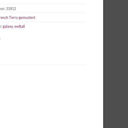
mer:
31812
rench Terry gemustert
r:
galaxy
,
weltall