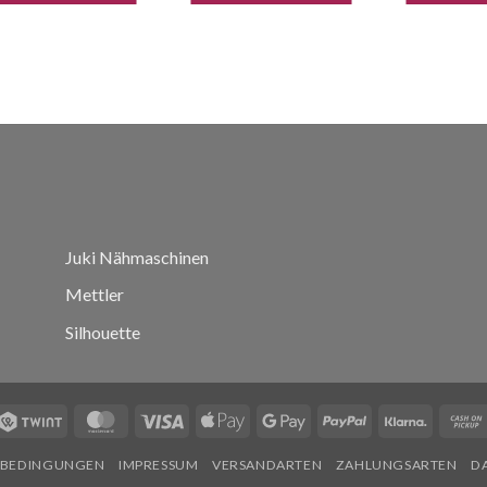
Juki Nähmaschinen
Mettler
Silhouette
Twint
MasterCard
Visa
Apple
Google
PayPal
Klarna
Pay
Pay
SBEDINGUNGEN
IMPRESSUM
VERSANDARTEN
ZAHLUNGSARTEN
D