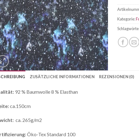
Artikelnum
Kategorie:
F
Schlagwörte
SCHREIBUNG
ZUSÄTZLICHE INFORMATIONEN
REZENSIONEN (0)
alität:
92 % Baumwolle 8 % Elasthan
ite:
ca.150cm
wicht:
ca. 265g/m2
tifizierung:
Öko-Tex Standard 100