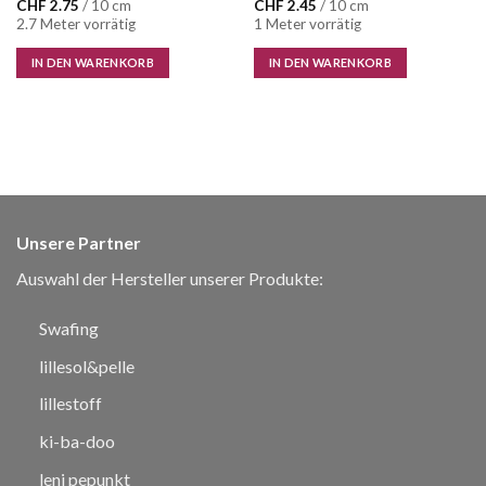
CHF
2.75
/ 10 cm
CHF
2.45
/ 10 cm
2.7 Meter vorrätig
1 Meter vorrätig
IN DEN WARENKORB
IN DEN WARENKORB
Unsere Partner
Auswahl der Hersteller unserer Produkte:
Swafing
lillesol&pelle
lillestoff
ki-ba-doo
leni pepunkt