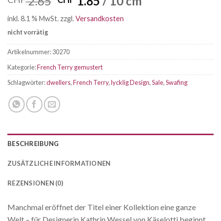
Ursprünglicher
Aktueller
2.65
1.85
/ 10 cm
Preis
Preis
inkl. 8.1 % MwSt.
zzgl.
Versandkosten
war:
ist:
nicht vorrätig
CHF 2.65
CHF 1.85.
Artikelnummer:
30270
Kategorie:
French Terry gemustert
Schlagwörter:
dwellers
,
French Terry
,
lycklig Design
,
Sale
,
Swafing
BESCHREIBUNG
ZUSÄTZLICHE INFORMATIONEN
REZENSIONEN (0)
Manchmal eröffnet der Titel einer Kollektion eine ganze
Welt – für Designerin Kathrin Wessel von Käselotti beginnt