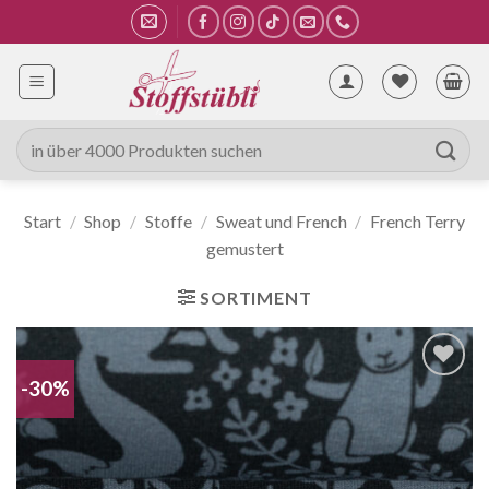
Zum
Inhalt
springen
Suche
nach:
Start
/
Shop
/
Stoffe
/
Sweat und French
/
French Terry
gemustert
SORTIMENT
-30%
Auf die
Wunschliste