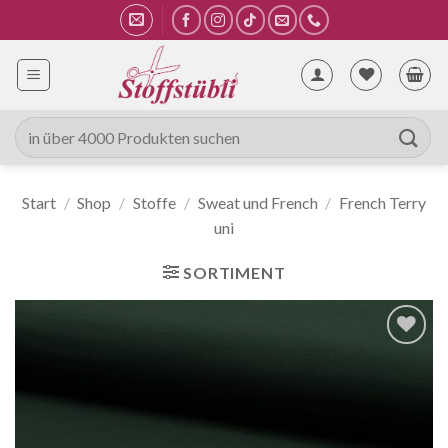
Zum
Inhalt
springen
Suche
nach:
Start
/
Shop
/
Stoffe
/
Sweat und French
/
French Terry
uni
SORTIMENT
Auf die
Wunschliste