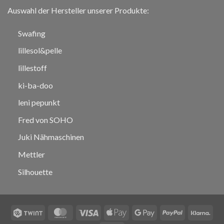
Auswahl der Hersteller unserer Produkte:
Swafing
lillesol&pelle
lillestoff
ki-ba-doo
leni pepunkt
Fred von SOHO
Juki Nähmaschinen
Mettler
Silhouette
Twint
MasterCard
Visa
Apple
Google
PayPal
Klar
Pay
Pay