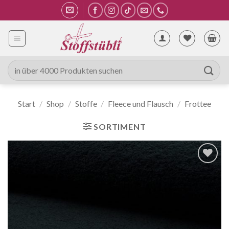
Zum
Inhalt
springen
Suche
nach:
Start
/
Shop
/
Stoffe
/
Fleece und Flausch
/
Frottee
SORTIMENT
Auf die
Wunschliste