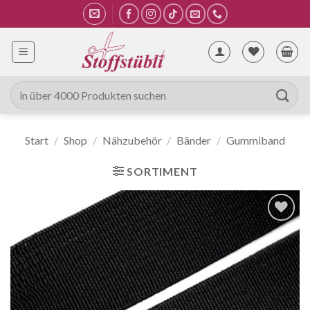
Zum
Inhalt
springen
Suche
nach:
Start
/
Shop
/
Nähzubehör
/
Bänder
/
Gummiband
SORTIMENT
Auf die
Wunschliste