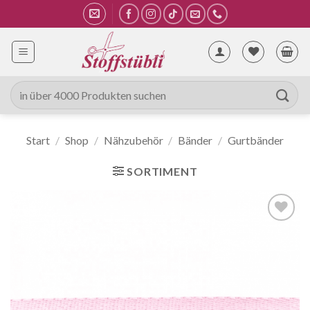
Zum
Inhalt
springen
Suche
nach:
Start
/
Shop
/
Nähzubehör
/
Bänder
/
Gurtbänder
SORTIMENT
Auf die
Wunschliste