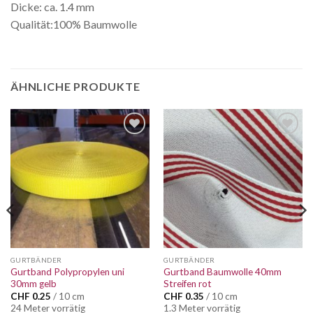
Dicke: ca. 1.4 mm
Qualität:100% Baumwolle
ÄHNLICHE PRODUKTE
Auf die
Auf die
Wunschliste
Wunschliste
GURTBÄNDER
GURTBÄNDER
Gurtband Polypropylen uni
Gurtband Baumwolle 40mm
30mm gelb
Streifen rot
CHF
0.25
/ 10 cm
CHF
0.35
/ 10 cm
24 Meter vorrätig
1.3 Meter vorrätig