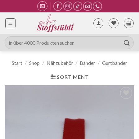
Zum
Inhalt
springen
Suche
nach:
Start
/
Shop
/
Nähzubehör
/
Bänder
/
Gurtbänder
SORTIMENT
Auf die
Wunschliste