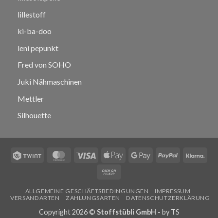
lillestoff
ki-ba-doo
leni pepunkt
Fred von SOHO
Juki Nähmaschinen
Mettler
Silhouette
Twint
MasterCard
Visa
Apple
Google
PayPal
Klar
Pay
Pay
Cash
on
ALLGEMEINE GESCHÄFTSBEDINGUNGEN
IMPRESSUM
Pickup
VERSANDARTEN
ZAHLUNGSARTEN
DATENSCHUTZERKLÄRUNG
Copyright 2026 ©
Stoffstübli GmbH
- by
TS