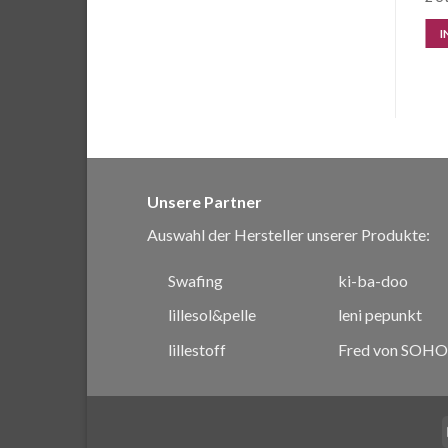
IN DEN WARENKORB
IN DEN WARENKORB
I
Unsere Partner
Auswahl der Hersteller unserer Produkte:
Swafing
ki-ba-doo
lillesol&pelle
leni pepunkt
lillestoff
Fred von SOHO