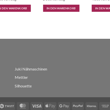
N DEN WARENKORB
IN DEN WARENKORB
IN DEN W
Juki Nähmaschinen
Mettler
Silhouette
Twint
MasterCard
Visa
Apple
Google
PayPal
Klarna