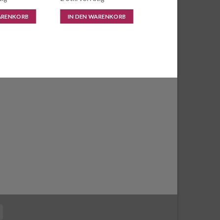
war:
ist:
CHF 24.95
CHF 12.50.
ARENKORB
IN DEN WARENKORB
Cash