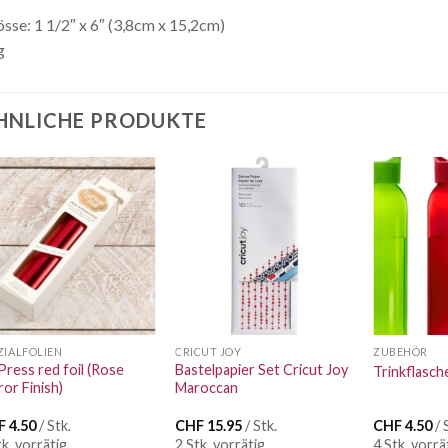
sse: 1 1/2″ x 6″ (3,8cm x 15,2cm)
g
HNLICHE PRODUKTE
Auf die
Auf die
Wunschliste
Wunschliste
ZIALFOLIEN
CRICUT JOY
ZUBEHÖR
ress red foil (Rose
Bastelpapier Set Cricut Joy
Trinkflasch
ror Finish)
Maroccan
F
4.50
/ Stk.
CHF
15.95
/ Stk.
CHF
4.50
/ 
tk. vorrätig
2 Stk. vorrätig
4 Stk. vorrä