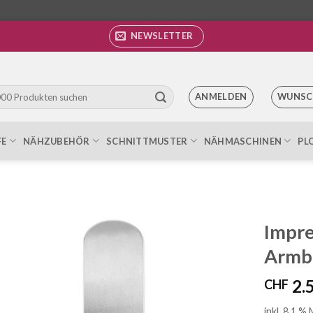
NEWSLETTER
ANMELDEN
WUNSC
FE
NÄHZUBEHÖR
SCHNITTMUSTER
NÄHMASCHINEN
PL
Impre
Armba
Auf die
Wunschliste
2.
CHF
inkl. 8.1 %