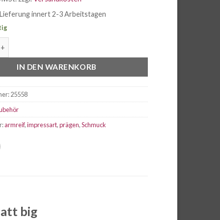
Lieferung innert 2-3 Arbeitstagen
tig
t Aluminium Armband silber matt big Menge
IN DEN WARENKORB
mer:
25558
ubehör
r:
armreif
,
impressart
,
prägen
,
Schmuck
att big