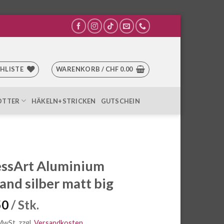
HLISTE
WARENKORB /
CHF
0.00
OTTER
HÄKELN+STRICKEN
GUTSCHEIN
ssArt Aluminium
nd silber matt big
50
/ Stk.
 MwSt.
zzgl.
Versandkosten