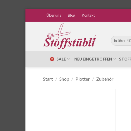
Zum
Über uns
Blog
Kontakt
Inhalt
springen
Suche
nach:
SALE
NEU EINGETROFFEN
STOF
Start
/
Shop
/
Plotter
/
Zubehör