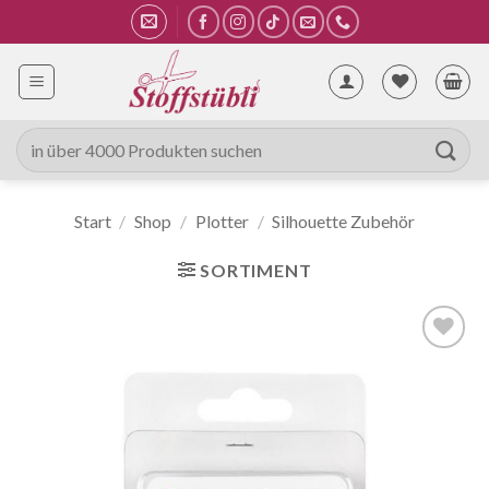
Zum
Inhalt
springen
Suche
nach:
Start
/
Shop
/
Plotter
/
Silhouette Zubehör
SORTIMENT
Auf die
Wunschliste