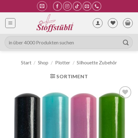
Zum
Inhalt
springen
Suche
nach:
Start
/
Shop
/
Plotter
/
Silhouette Zubehör
SORTIMENT
Auf die
Wunschliste