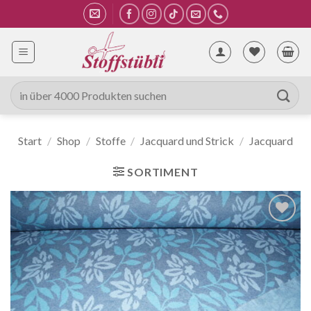
Zum
Inhalt
springen
Suche
nach:
Start
/
Shop
/
Stoffe
/
Jacquard und Strick
/
Jacquard
SORTIMENT
Auf die
Wunschliste