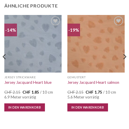
ÄHNLICHE PRODUKTE
-14%
-19%
Auf die
Auf die
Wunschliste
Wunschliste
JERSEY STRICKWARE
GEMUSTERT
Jersey Jacquard Heart blue
Jersey Jacquard Heart salmon
Ursprünglicher
Aktueller
Ursprünglicher
Aktueller
CHF
2.15
CHF
1.85
/ 10 cm
CHF
2.15
CHF
1.75
/ 10 cm
Preis
Preis
Preis
Preis
6.9 Meter vorrätig
5.6 Meter vorrätig
war:
ist:
war:
ist:
CHF 2.15
CHF 1.85.
CHF 2.15
CHF 1.75.
IN DEN WARENKORB
IN DEN WARENKORB