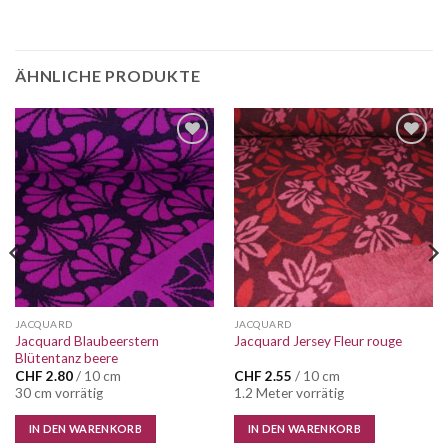
ÄHNLICHE PRODUKTE
Auf die
Auf die
Wunschliste
Wunschliste
JACQUARD
JACQUARD
Jacquard Blaubeerstern
Jacquard Jersey Fleur rouge
Blütentanz beere
CHF
2.80
/ 10 cm
CHF
2.55
/ 10 cm
30 cm vorrätig
1.2 Meter vorrätig
IN DEN WARENKORB
IN DEN WARENKORB