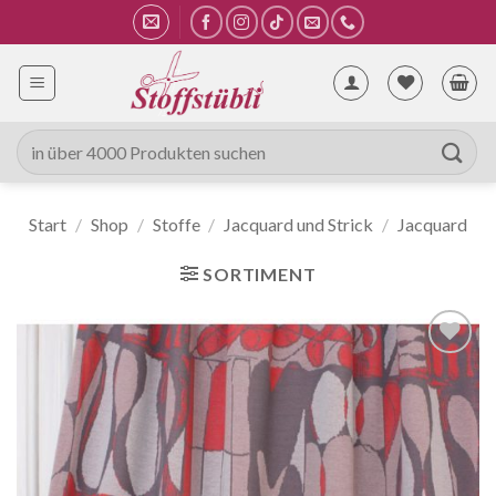
Zum
Inhalt
springen
Suche
nach:
Start
/
Shop
/
Stoffe
/
Jacquard und Strick
/
Jacquard
SORTIMENT
Auf die
Wunschliste