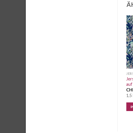
Ä
Stoffstübli Basic Kollektion
Auf die
Auf die
Wunschliste
Wunschliste
JERSEY STRICKWARE
JERSEY STRICKWARE
JER
Jer
Jersey uni soft yellow
Jersey Minnie Mouse senf
auf
CHF
1.95
/ 10 cm
CHF
2.75
/ 10 cm
CH
6.7 Meter vorrätig
4.5 Meter vorrätig
1.5
IN DEN WARENKORB
IN DEN WARENKORB
I