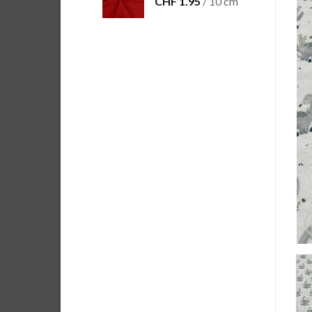
CHF
1.95
/ 10 cm