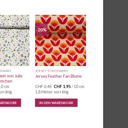
-20%
Auf die
Auf die
Wunschliste
Wunschliste
CKWARE
JERSEY STRICKWARE
ein von Julie
Jersey Feather Fan Blume
ümchen
Ursprünglicher
Aktueller
10 cm
CHF
2.45
CHF
1.95
/ 10 cm
Preis
Preis
orrätig
1.8 Meter vorrätig
war:
ist:
CHF 2.45
CHF 1.95.
ARENKORB
IN DEN WARENKORB