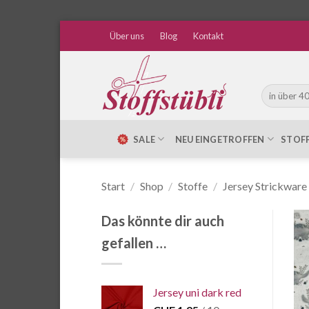
Zum
Über uns
Blog
Kontakt
Inhalt
springen
Suche
nach:
SALE
NEU EINGETROFFEN
STOF
Start
/
Shop
/
Stoffe
/
Jersey Strickware
Das könnte dir auch
gefallen …
Jersey uni dark red