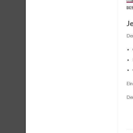
BE
J
Der
Ein
Der