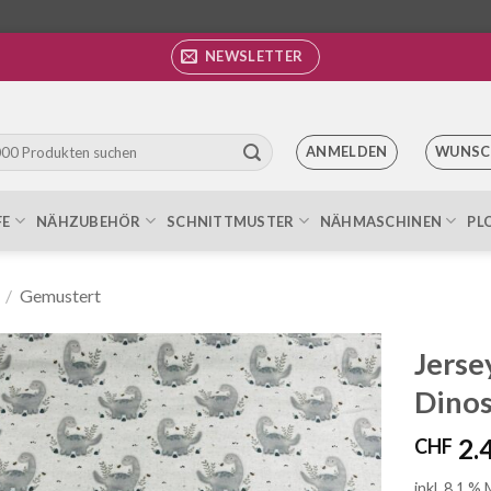
NEWSLETTER
ANMELDEN
WUNSC
FE
NÄHZUBEHÖR
SCHNITTMUSTER
NÄHMASCHINEN
PL
/
Gemustert
Jerse
Dinos
Auf die
Wunschliste
2.
CHF
inkl. 8.1 %