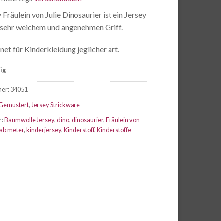
 Fräulein von Julie Dinosaurier ist ein Jersey
 sehr weichem und angenehmen Griff.
net für Kinderkleidung jeglicher art.
tig
mer:
34051
Gemustert
,
Jersey Strickware
r:
Baumwolle Jersey
,
dino
,
dinosaurier
,
Fräulein von
 ab meter
,
kinderjersey
,
Kinderstoff
,
Kinderstoffe