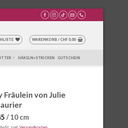
HLISTE
WARENKORB /
CHF
0.00
OTTER
HÄKELN+STRICKEN
GUTSCHEIN
y Fräulein von Julie
aurier
45
/ 10 cm
 MwSt.
zzgl.
Versandkosten