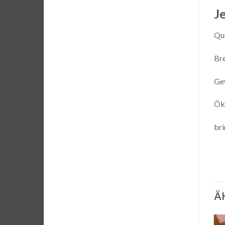
Je
Qua
Br
Ge
Ök
bri
Ä