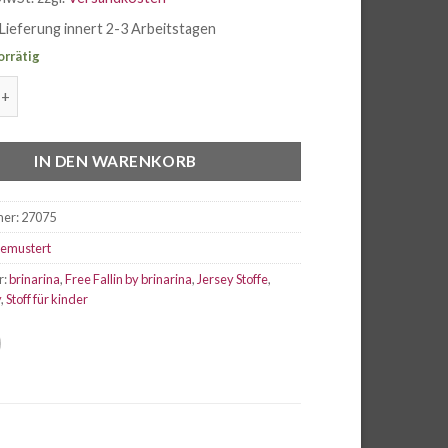
Lieferung innert 2-3 Arbeitstagen
orrätig
e Fallin wild by brinarina Menge
IN DEN WARENKORB
mer:
27075
emustert
r:
brinarina
,
Free Fallin by brinarina
,
Jersey Stoffe
,
y
,
Stoff für kinder