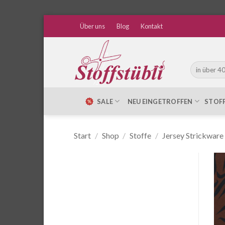
Zum
Über uns
Blog
Kontakt
Inhalt
springen
Suche
nach:
SALE
NEU EINGETROFFEN
STOF
Start
/
Shop
/
Stoffe
/
Jersey Strickware