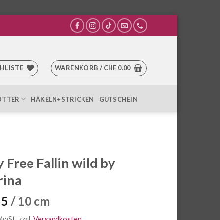
HLISTE
WARENKORB /
CHF
0.00
OTTER
HÄKELN+STRICKEN
GUTSCHEIN
y Free Fallin wild by
rina
55
/ 10 cm
 MwSt.
zzgl.
Versandkosten