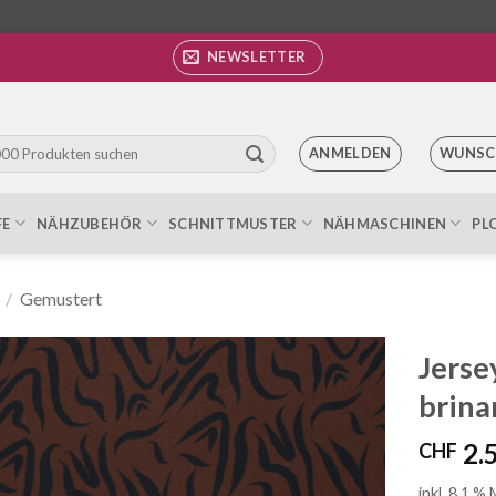
NEWSLETTER
ANMELDEN
WUNSC
FE
NÄHZUBEHÖR
SCHNITTMUSTER
NÄHMASCHINEN
PL
/
Gemustert
Jerse
brina
Auf die
Wunschliste
2.
CHF
inkl. 8.1 %