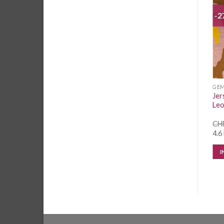
-2
Auf die
Auf die
Wunschliste
Wunschliste
GEMUSTERT
GEMUSTERT
GE
Jersey Miraculous Ladybug
Jer
Jersey Edelweiss rosa
Lizenz Cat Noir auf Grau
Leo
CHF
2.55
/ 10 cm
CHF
3.10
/ 10 cm
CH
4.1 Meter vorrätig
-190 cm vorrätig
4.6
IN DEN WARENKORB
IN DEN WARENKORB
I