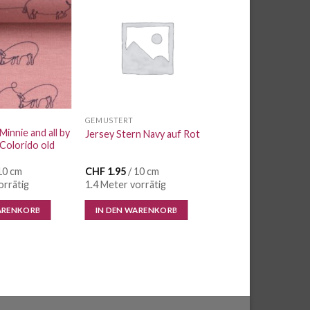
Auf die
Auf die
Wunschliste
Wunschliste
GEMUSTERT
Minnie and all by
Jersey Stern Navy auf Rot
Colorido old
10 cm
CHF
1.95
/ 10 cm
orrätig
1.4 Meter vorrätig
ARENKORB
IN DEN WARENKORB