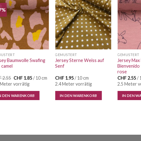
7%
Auf die
Auf die
Wunschliste
Wunschliste
MUSTERT
GEMUSTERT
GEMUSTERT
sey Baumwolle Swafing
Jersey Sterne Weiss auf
Jersey Max 
 camel
Senf
Bienvenido 
rose
Ursprünglicher
Aktueller
F
2.55
CHF
1.85
/ 10 cm
CHF
1.95
/ 10 cm
CHF
2.55
/ 
Preis
Preis
 Meter vorrätig
2.4 Meter vorrätig
2.5 Meter v
war:
ist:
CHF 2.55
CHF 1.85.
N DEN WARENKORB
IN DEN WARENKORB
IN DEN W