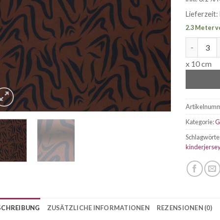
Lieferzeit:
2.3 Meter v
Jersey Fre
x 10 cm
Artikelnum
Kategorie:
G
Schlagwörte
kinderjerse
SCHREIBUNG
ZUSÄTZLICHE INFORMATIONEN
REZENSIONEN (0)