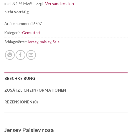
inkl. 8.1 % MwSt.
zzgl.
Versandkosten
war:
ist:
nicht vorrätig
CHF 2.35
CHF 1.41.
Artikelnummer:
26507
Kategorie:
Gemustert
Schlagwörter:
Jersey
,
paisley
,
Sale
BESCHREIBUNG
ZUSÄTZLICHE INFORMATIONEN
REZENSIONEN (0)
Jersey Paisley rosa