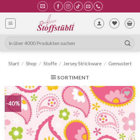
Zum
Inhalt
springen
Suche
nach:
Start
/
Shop
/
Stoffe
/
Jersey Strickware
/
Gemustert
SORTIMENT
-40%
Auf die
Wunschliste