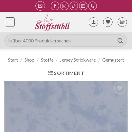
Zum
Inhalt
springen
Suche
nach:
Start
/
Shop
/
Stoffe
/
Jersey Strickware
/
Gemustert
SORTIMENT
Auf die
Wunschliste