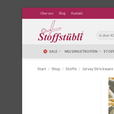
Zum
Über uns
Blog
Kontakt
Inhalt
springen
Suche
nach:
SALE
NEU EINGETROFFEN
STOF
Start
/
Shop
/
Stoffe
/
Jersey Strickware