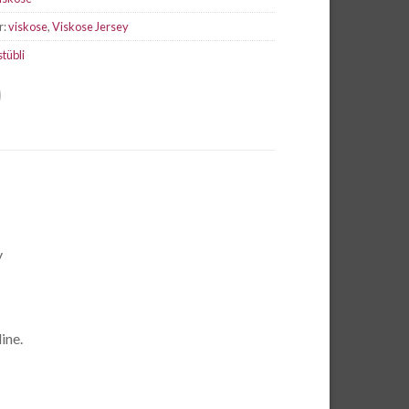
r:
viskose
,
Viskose Jersey
stübli
y
ine.