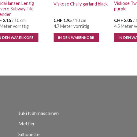
idaHansen Lenzig
Viskose Twi
Viskose Chally garland black
vero Subway Tile
purple
ender
F
2.15
/ 10 cm
CHF
1.95
/ 10 cm
CHF
2.05
/ 
 Meter vorrätig
4.7 Meter vorrätig
4.5 Meter v
N DEN WARENKORB
IN DEN WARENKORB
IN DEN W
Juki Nähmaschinen
Mettler
Silhouette