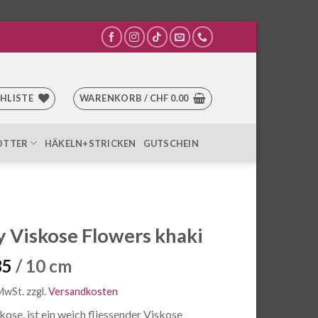
HLISTE
WARENKORB /
CHF
0.00
OTTER
HÄKELN+STRICKEN
GUTSCHEIN
y Viskose Flowers khaki
35
/ 10 cm
 MwSt.
zzgl.
Versandkosten
kose, ist ein weich fliessender Viskose