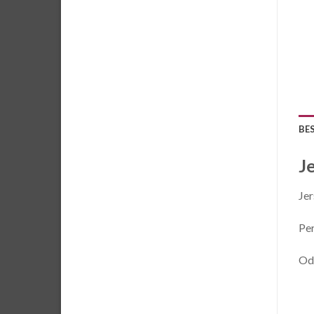
BE
J
Jer
Per
Ode