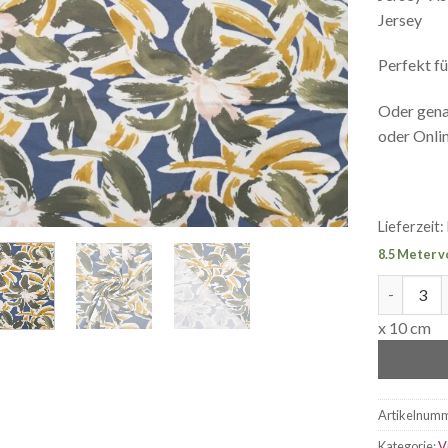
Jersey
Perfekt fü
Oder genau
oder Onli
Lieferzeit:
8.5 Meter v
Jersey Vi
x 10 cm
Artikelnum
Kategorie:
V