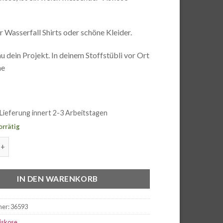
r Wasserfall Shirts oder schöne Kleider.
 dein Projekt. In deinem Stoffstübli vor Ort
ne
Lieferung innert 2-3 Arbeitstagen
orrätig
skose Flowers khaki Menge
IN DEN WARENKORB
mer:
36593
iskose