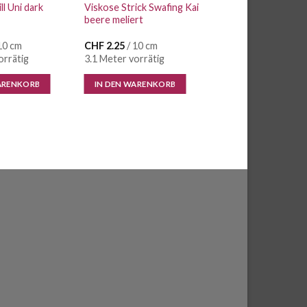
ll Uni dark
Viskose Strick Swafing Kai
beere meliert
10 cm
CHF
2.25
/ 10 cm
orrätig
3.1 Meter vorrätig
ARENKORB
IN DEN WARENKORB