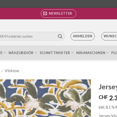
NEWSLETTER
ANMELDEN
WUNSC
FE
NÄHZUBEHÖR
SCHNITTMUSTER
NÄHMASCHINEN
PL
/
Viskose
Jerse
2.
CHF
Auf die
Wunschliste
inkl. 8.1 %
Jersey Vis