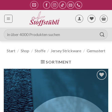
Zum
Inhalt
springen
Suche
nach:
Start
/
Shop
/
Stoffe
/
Jersey Strickware
/
Gemustert
SORTIMENT
Auf die
Wunschliste