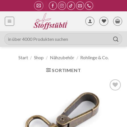
Zum
Inhalt
springen
Suche
nach:
Start
/
Shop
/
Nähzubehör
/
Rohlinge & Co.
SORTIMENT
Auf die
Wunschliste