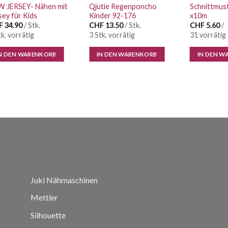
 JERSEY- Nähen mit
Qjutie Regenponcho
Schnittmust
sey für Kids
Kinder 92-176
x10m
F
34.90
/ Stk.
CHF
13.50
/ Stk.
CHF
5.60
/
tk. vorrätig
3 Stk. vorrätig
31 vorrätig
N DEN WARENKORB
IN DEN WARENKORB
IN DEN W
Juki Nähmaschinen
Mettler
Silhouette