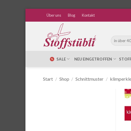
Zum
Über uns
Blog
Kontakt
Inhalt
springen
Suche
nach:
SALE
NEU EINGETROFFEN
STOF
Start
/
Shop
/
Schnittmuster
/
klimperkle