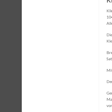
K
Kli
10
All
Die
Kle
Bre
Sat
Mit
Der
Gen
Mat
vor