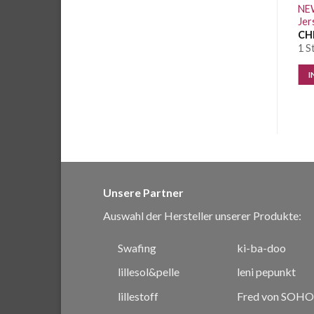
Quality Regenponcho One
NEW
size
Jer
CHF
13.50
/ Stk.
CH
7 Stk. vorrätig
1 S
IN DEN WARENKORB
I
Unsere Partner
Auswahl der Hersteller unserer Produkte:
Swafing
ki-ba-doo
lillesol&pelle
leni pepunkt
lillestoff
Fred von SOHO