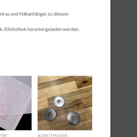
 Extras und Nähanfänger zu diesem
ok-Bibliothek heruntergeladen werden.
Auf die
Auf die
Wunschliste
Wunschliste
TER
SCHNITTMUSTER