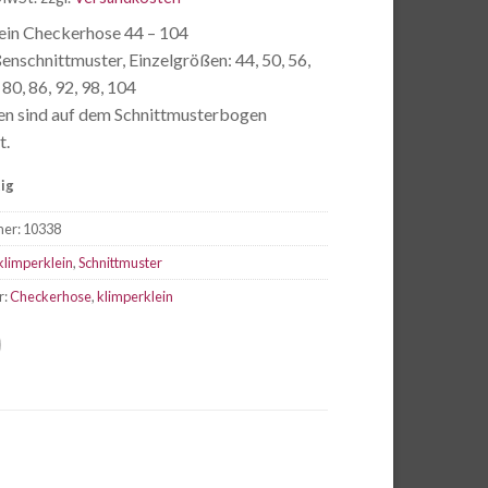
ein Checkerhose 44 – 104
nschnittmuster, Einzelgrößen: 44, 50, 56,
 80, 86, 92, 98, 104
en sind auf dem Schnittmusterbogen
t.
tig
mer:
10338
klimperklein
,
Schnittmuster
r:
Checkerhose
,
klimperklein