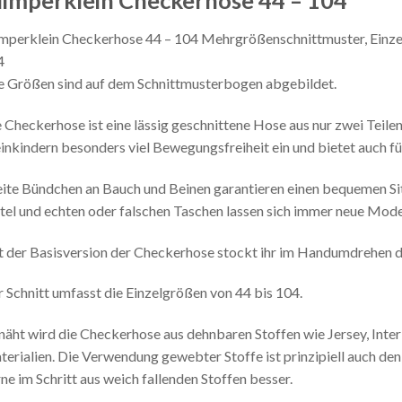
limperklein Checkerhose 44 – 104
mperklein Checkerhose 44 – 104 Mehrgrößenschnittmuster, Einzelgrö
4
e Größen sind auf dem Schnittmusterbogen abgebildet.
 Checkerhose ist eine lässig geschnittene Hose aus nur zwei Teile
inkindern besonders viel Bewegungsfreiheit ein und bietet auch fü
ite Bündchen an Bauch und Beinen garantieren einen bequemen S
tel und echten oder falschen Taschen lassen sich immer neue Mode
 der Basisversion der Checkerhose stockt ihr im Handumdrehen d
 Schnitt umfasst die Einzelgrößen von 44 bis 104.
äht wird die Checkerhose aus dehnbaren Stoffen wie Jersey, Inter
erialien. Die Verwendung gewebter Stoffe ist prinzipiell auch denk
ne im Schritt aus weich fallenden Stoffen besser.