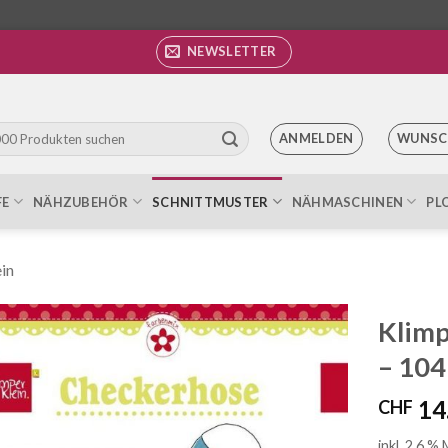
NEWSLETTER
ANMELDEN
WUNSC
FE
NÄHZUBEHÖR
SCHNITTMUSTER
NÄHMASCHINEN
PL
in
Klimp
– 104
Auf die
Wunschliste
14
CHF
inkl. 2.6 %