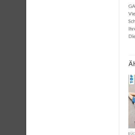
GA
Vie
Sch
Ihr
Die
Ä
Auf die
Wunschliste
SCHNITTMUSTER
BÜ