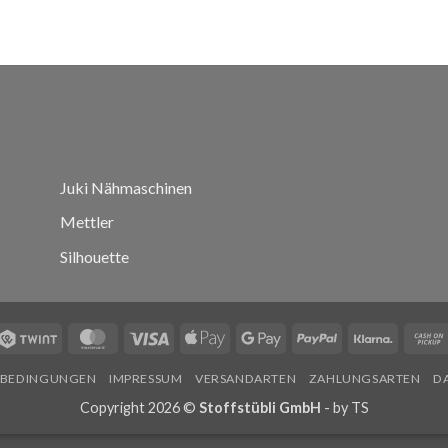
Juki Nähmaschinen
Mettler
Silhouette
Twint
MasterCard
Visa
Apple
Google
PayPal
Klarna
Pay
Pay
SBEDINGUNGEN
IMPRESSUM
VERSANDARTEN
ZAHLUNGSARTEN
D
Copyright 2026 ©
Stoffstübli GmbH
- by
TS