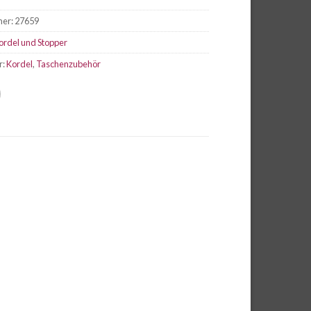
mer:
27659
ordel und Stopper
r:
Kordel
,
Taschenzubehör