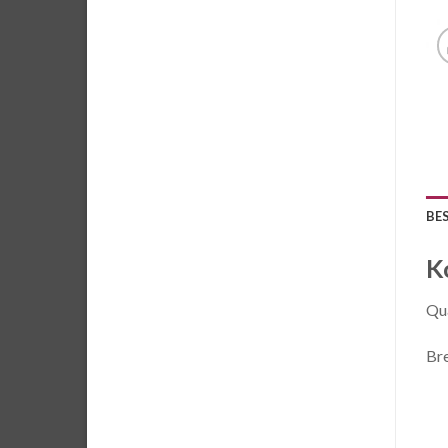
BE
K
Qua
Br