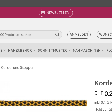
NEWSLETTER
ANMELDEN
WUNSC
FE
NÄHZUBEHÖR
SCHNITTMUSTER
NÄHMASCHINEN
PL
Kordel und Stopper
Korde
0.
CHF
Auf die
Wunschliste
inkl. 8.1 %
nicht vorrä