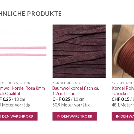
HNLICHE PRODUKTE
Auf die
Auf die
Wunschliste
Wunschliste
DEL UND STOPPER
KORDEL UND STOPPER
KORDEL UND
mwoll kordel Rosa 8mm
Baumwollkordel flach ca.
Kordel Pol
ch Qualität
1.7cm braun
schocko
F
0.25
/ 10 cm
CHF
0.25
/ 10 cm
CHF
0.15
/ 
5 Meter vorrätig
50.9 Meter vorrätig
48.1 Meter 
N DEN WARENKORB
IN DEN WARENKORB
IN DEN W