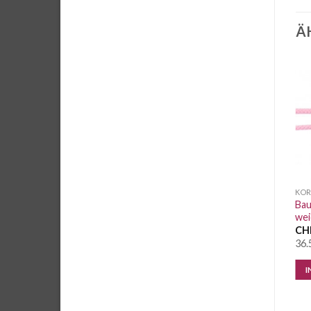
Ä
Auf die
Auf die
Wunschliste
Wunschliste
KORDEL UND STOPPER
KORDEL UND STOPPER
KOR
Baumwollkordel ca. 1cm,
Baumwoll Kordel Gelb 8mm
Bau
aqua
Weiche Qualität
wei
CHF
0.25
/ 10 cm
CHF
0.25
/ 10 cm
CH
22.2 Meter vorrätig
46.2 Meter vorrätig
36.
IN DEN WARENKORB
IN DEN WARENKORB
I