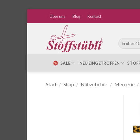
Zum
Über uns
Blog
Kontakt
Inhalt
springen
Suche
nach:
SALE
NEU EINGETROFFEN
STOF
Start
/
Shop
/
Nähzubehör
/
Mercerie
/