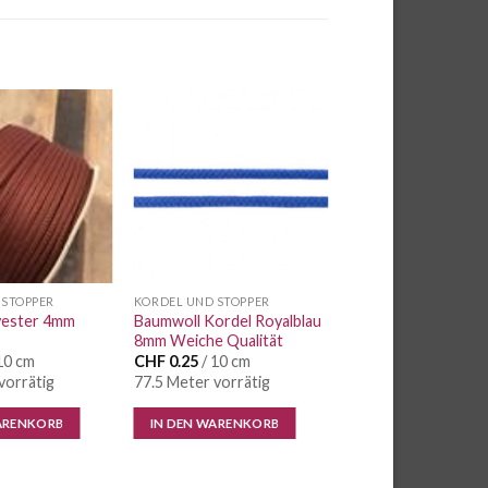
Auf die
Auf die
Wunschliste
Wunschliste
 STOPPER
KORDEL UND STOPPER
yester 4mm
Baumwoll Kordel Royalblau
8mm Weiche Qualität
10 cm
CHF
0.25
/ 10 cm
vorrätig
77.5 Meter vorrätig
ARENKORB
IN DEN WARENKORB