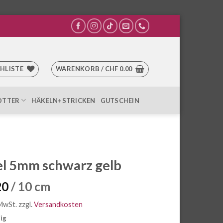
HLISTE
WARENKORB /
CHF
0.00
OTTER
HÄKELN+STRICKEN
GUTSCHEIN
l 5mm schwarz gelb
20
/ 10 cm
 MwSt.
zzgl.
Versandkosten
tig