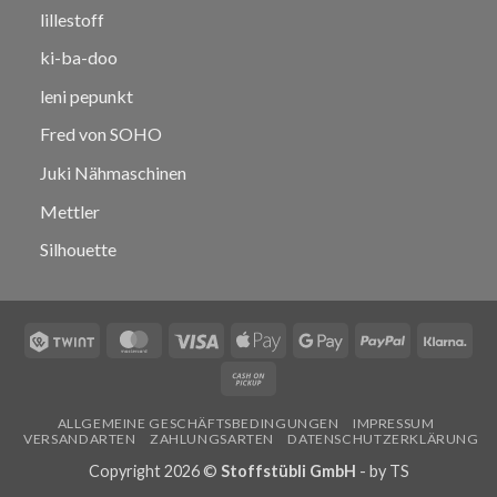
lillestoff
ki-ba-doo
leni pepunkt
Fred von SOHO
Juki Nähmaschinen
Mettler
Silhouette
Twint
MasterCard
Visa
Apple
Google
PayPal
Klar
Pay
Pay
Cash
on
ALLGEMEINE GESCHÄFTSBEDINGUNGEN
IMPRESSUM
Pickup
VERSANDARTEN
ZAHLUNGSARTEN
DATENSCHUTZERKLÄRUNG
Copyright 2026 ©
Stoffstübli GmbH
- by
TS