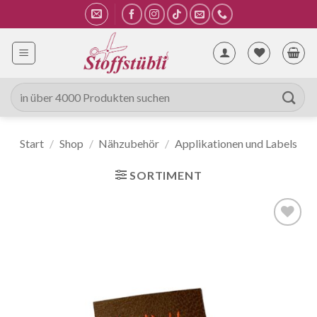
Zum
Inhalt
springen
Suche
nach:
Start
/
Shop
/
Nähzubehör
/
Applikationen und Labels
SORTIMENT
Auf die
Wunschliste