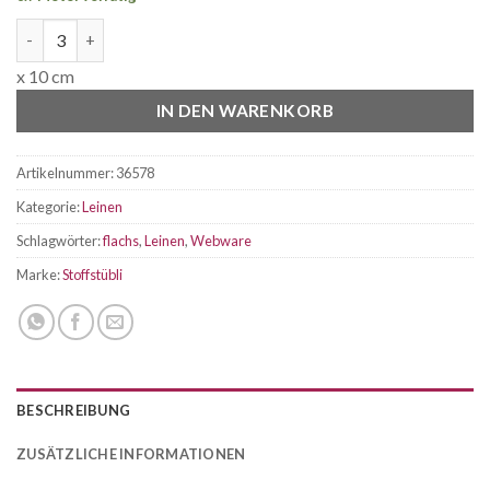
Leinen Gemisch rosa/ weiss Menge
x 10 cm
IN DEN WARENKORB
Artikelnummer:
36578
Kategorie:
Leinen
Schlagwörter:
flachs
,
Leinen
,
Webware
Marke:
Stoffstübli
BESCHREIBUNG
ZUSÄTZLICHE INFORMATIONEN