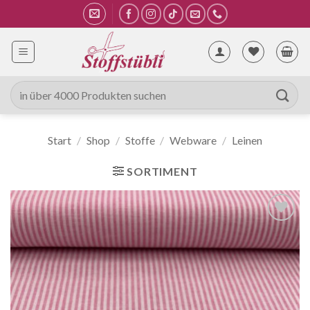
Zum
Inhalt
springen
Suche
nach:
Start
/
Shop
/
Stoffe
/
Webware
/
Leinen
SORTIMENT
Auf die
Wunschliste