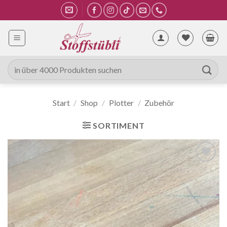
Zum
Inhalt
springen
Suche
nach:
Start
/
Shop
/
Plotter
/
Zubehör
SORTIMENT
Auf die
Wunschliste