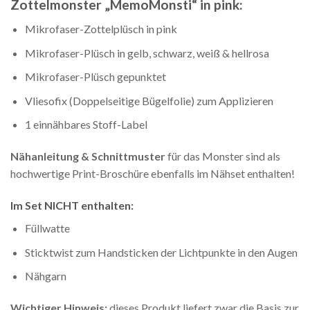
Zottelmonster „MemoMonsti“ in pink:
Mikrofaser-Zottelplüsch in pink
Mikrofaser-Plüsch in gelb, schwarz, weiß & hellrosa
Mikrofaser-Plüsch gepunktet
Vliesofix (Doppelseitige Bügelfolie) zum Applizieren
1 einnähbares Stoff-Label
Nähanleitung & Schnittmuster
für das Monster sind als
hochwertige Print-Broschüre ebenfalls im Nähset enthalten!
Im Set NICHT enthalten:
Füllwatte
Sticktwist zum Handsticken der Lichtpunkte in den Augen
Nähgarn
Wichtiger Hinweis:
dieses Produkt liefert zwar die Basis zur