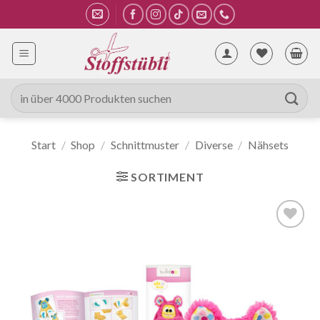
Zum
Inhalt
springen
Suche
nach:
Start
/
Shop
/
Schnittmuster
/
Diverse
/
Nähsets
SORTIMENT
Auf die
Wunschliste