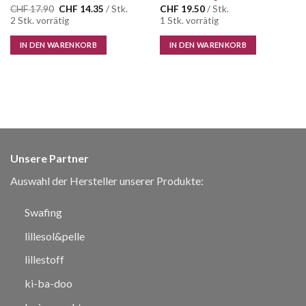
Ursprünglicher
Aktueller
CHF
17.90
CHF
14.35
/ Stk.
CHF
19.50
/ Stk.
Preis
Preis
2 Stk. vorrätig
1 Stk. vorrätig
war:
ist:
CHF 17.90
CHF 14.35.
IN DEN WARENKORB
IN DEN WARENKORB
Unsere Partner
Auswahl der Hersteller unserer Produkte:
Swafing
lillesol&pelle
lillestoff
ki-ba-doo