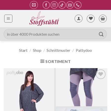
Zum
Inhalt
springen
Suche
nach:
Start
/
Shop
/
Schnittmuster
/
Pattydoo
SORTIMENT
Auf die
Wunschliste