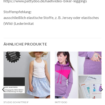
https://www.pattydoo.de/naehvideo-biker-leggings
Stoffempfehlung:
ausschließlich elastische Stoffe, z. B. Jersey oder elastisches
(Wild-)Lederimitat
ÄHNLICHE PRODUKTE
Auf die
Auf die
Wunschliste
Wunschliste
STUDIO SCHNITTREIF
PATTYDOO