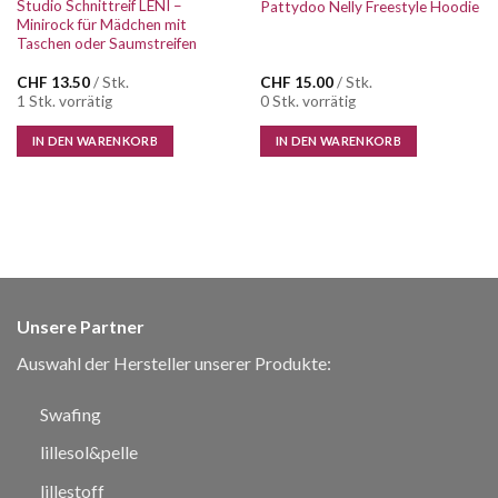
Studio Schnittreif LENI –
Pattydoo Nelly Freestyle Hoodie
Minirock für Mädchen mit
Taschen oder Saumstreifen
CHF
13.50
/ Stk.
CHF
15.00
/ Stk.
1 Stk. vorrätig
0 Stk. vorrätig
IN DEN WARENKORB
IN DEN WARENKORB
Unsere Partner
Auswahl der Hersteller unserer Produkte:
Swafing
lillesol&pelle
lillestoff