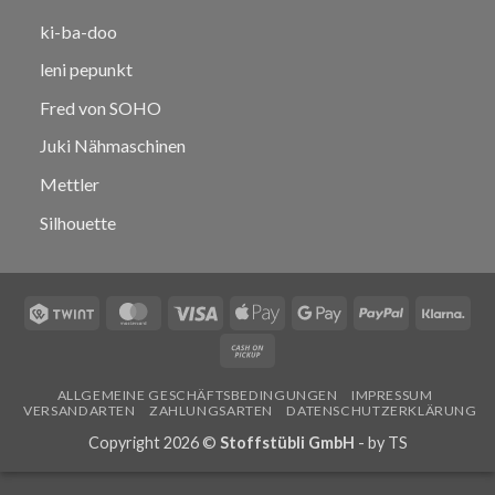
ki-ba-doo
leni pepunkt
Fred von SOHO
Juki Nähmaschinen
Mettler
Silhouette
Twint
MasterCard
Visa
Apple
Google
PayPal
Klar
Pay
Pay
Cash
on
ALLGEMEINE GESCHÄFTSBEDINGUNGEN
IMPRESSUM
Pickup
VERSANDARTEN
ZAHLUNGSARTEN
DATENSCHUTZERKLÄRUNG
Copyright 2026 ©
Stoffstübli GmbH
- by
TS