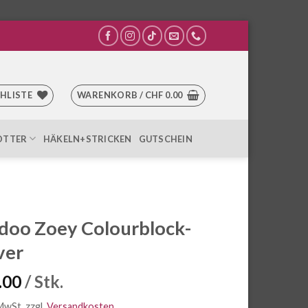
HLISTE
WARENKORB /
CHF
0.00
OTTER
HÄKELN+STRICKEN
GUTSCHEIN
doo Zoey Colourblock-
ver
.00
/ Stk.
 MwSt.
zzgl.
Versandkosten