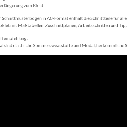
erlängerung zum Kleid
 Schnittmusterbogen in A0-Format enthält die Schnittteile für alle 
klet mit Maßtabellen, Zuschnittplänen, Arbeitsschritten und Tipp
ffempfehlung:
al sind elastische Sommersweatstoffe und Modal, herkömmliche Sw