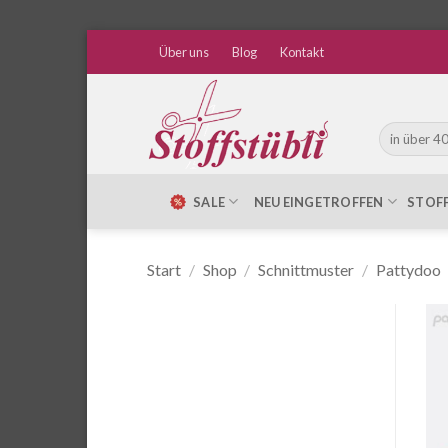
Zum
Über uns
Blog
Kontakt
Inhalt
springen
Suche
nach:
SALE
NEU EINGETROFFEN
STOF
Start
/
Shop
/
Schnittmuster
/
Pattydoo