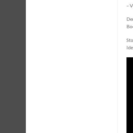
– V
Der
Boo
Sto
Ide