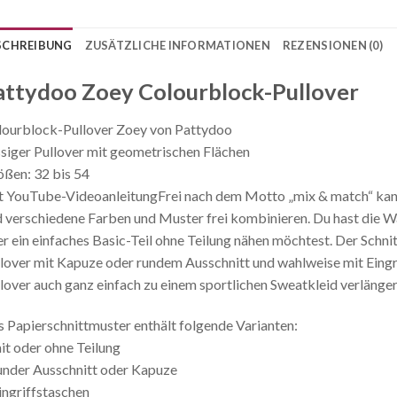
SCHREIBUNG
ZUSÄTZLICHE INFORMATIONEN
REZENSIONEN (0)
attydoo Zoey Colourblock-Pullover
ourblock-Pullover Zoey von Pattydoo
siger Pullover mit geometrischen Flächen
ßen: 32 bis 54
 YouTube-VideoanleitungFrei nach dem Motto „mix & match“ kanns
 verschiedene Farben und Muster frei kombinieren. Du hast die Wa
r ein einfaches Basic-Teil ohne Teilung nähen möchtest. Der Schni
lover mit Kapuze oder rundem Ausschnitt und wahlweise mit Eingr
lover auch ganz einfach zu einem sportlichen Sweatkleid verlänger
 Papierschnittmuster enthält folgende Varianten:
it oder ohne Teilung
under Ausschnitt oder Kapuze
ingriffstaschen