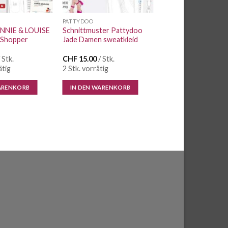
PATTYDOO
ANNIE & LOUISE
Schnittmuster Pattydoo
 Shopper
Jade Damen sweatkleid
 Stk.
CHF
15.00
/ Stk.
ätig
2 Stk. vorrätig
ARENKORB
IN DEN WARENKORB