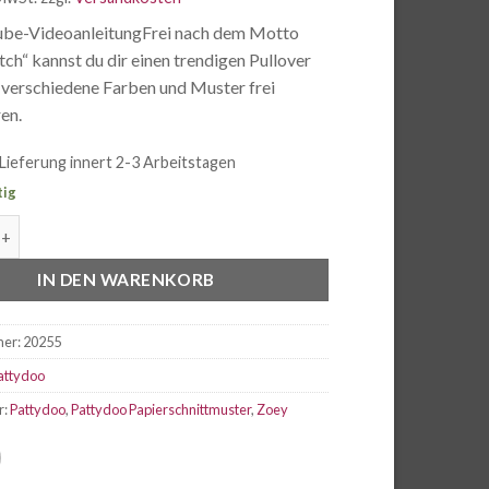
be-VideoanleitungFrei nach dem Motto
ch“ kannst du dir einen trendigen Pullover
 verschiedene Farben und Muster frei
en.
Lieferung innert 2-3 Arbeitstagen
tig
Zoey Colourblock-Pullover Menge
IN DEN WARENKORB
mer:
20255
attydoo
r:
Pattydoo
,
Pattydoo Papierschnittmuster
,
Zoey