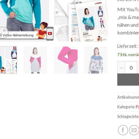
Mit YouTu
„mix & mat
nähen und
kombinier
Lieferzeit:
7 Stk. vorrä
Pattydoo 
Artikelnum
Kategorie:
P
Schlagwörte