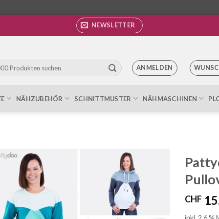
NEWSLETTER
ANMELDEN
WUNSC
FE
NÄHZUBEHÖR
SCHNITTMUSTER
NÄHMASCHINEN
PL
Patty
Pullo
Auf die
Wunschliste
15
CHF
inkl. 2.6 %