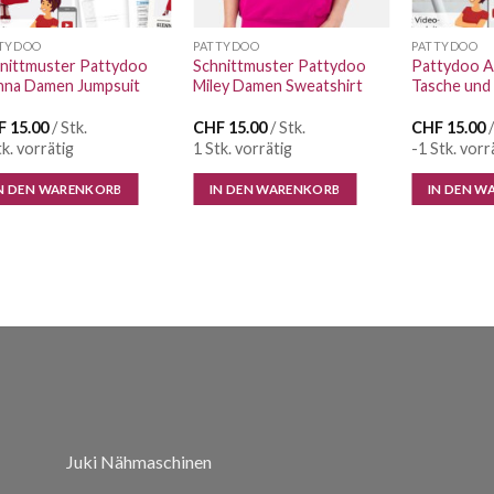
TYDOO
PATTYDOO
PATTYDOO
nittmuster Pattydoo
Schnittmuster Pattydoo
Pattydoo 
nna Damen Jumpsuit
Miley Damen Sweatshirt
Tasche und
F
15.00
/ Stk.
CHF
15.00
/ Stk.
CHF
15.00
/
tk. vorrätig
1 Stk. vorrätig
-1 Stk. vorr
N DEN WARENKORB
IN DEN WARENKORB
IN DEN W
Juki Nähmaschinen