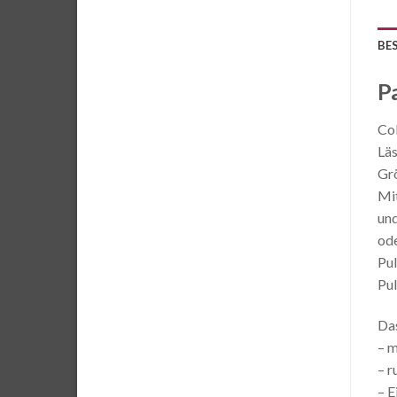
BE
P
Col
Läs
Grö
Mit
und
ode
Pul
Pul
Das
– m
– r
– E