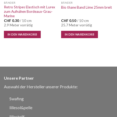
BÄNDER
BÄNDER
Retro Stripes Elastisch mit Lurex
Bio thane Band Lime 25mm breit
zum Aufnähen Bordeaux-Grau-
Marine
CHF
0.30
/ 10 cm
CHF
0.50
/ 10 cm
2.9 Meter vorrätig
25.7 Meter vorrätig
IN DEN WARENKORB
IN DEN WARENKORB
Unsere Partner
Auswahl der Hersteller unserer Produkte:
Swafing
lillesol&pelle
lillestoff