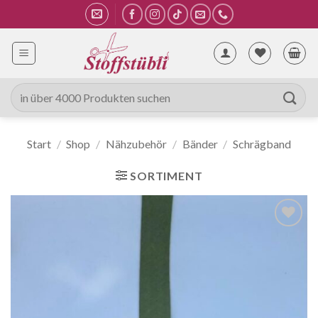
Zum
Inhalt
springen
Suche
nach:
Start
/
Shop
/
Nähzubehör
/
Bänder
/
Schrägband
SORTIMENT
Auf die
Wunschliste