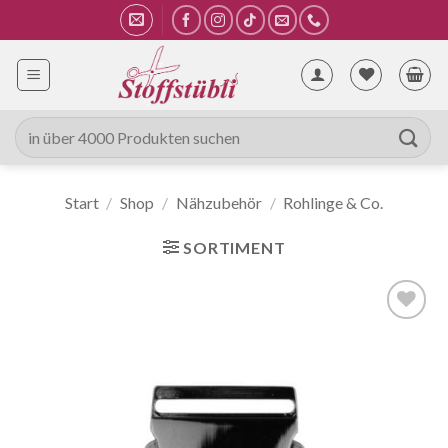
Zum
Inhalt
springen
Suche
nach:
Start
/
Shop
/
Nähzubehör
/
Rohlinge & Co.
SORTIMENT