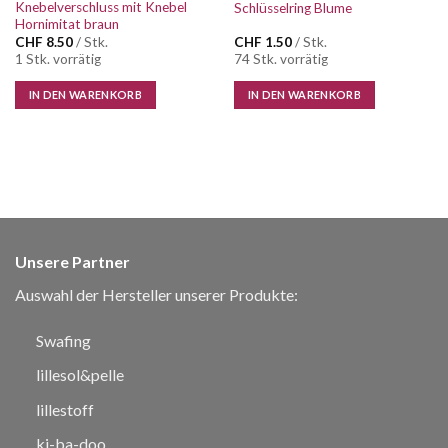
Knebelverschluss mit Knebel
Schlüsselring Blume
Hornimitat braun
CHF
8.50
/ Stk.
CHF
1.50
/ Stk.
1 Stk. vorrätig
74 Stk. vorrätig
IN DEN WARENKORB
IN DEN WARENKORB
Unsere Partner
Auswahl der Hersteller unserer Produkte:
Swafing
lillesol&pelle
lillestoff
ki-ba-doo