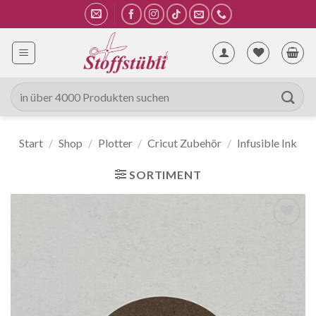
Zum
Inhalt
springen
Suche
nach:
Start
/
Shop
/
Plotter
/
Cricut Zubehör
/
Infusible Ink
SORTIMENT
Auf die
Wunschliste