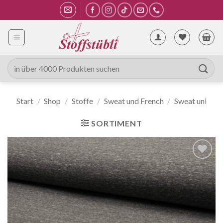
Zum
Inhalt
springen
Suche
nach:
Start
/
Shop
/
Stoffe
/
Sweat und French
/
Sweat uni
SORTIMENT
Auf die
Wunschliste