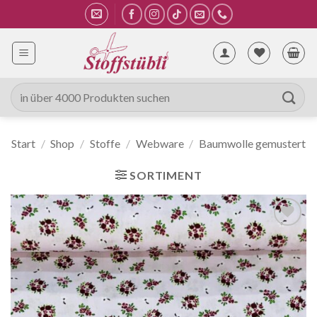
Zum
Inhalt
springen
Suche
nach:
Start
/
Shop
/
Stoffe
/
Webware
/
Baumwolle gemustert
SORTIMENT
Auf die
Wunschliste