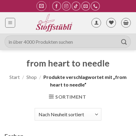
Zum
Inhalt
springen
Suche
nach:
from heart to needle
Start
/
Shop
/
Produkte verschlagwortet mit „from
heart to needle“
SORTIMENT