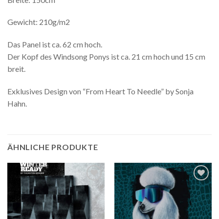
Gewicht: 210g/m2
Das Panel ist ca. 62 cm hoch.
Der Kopf des Windsong Ponys ist ca. 21 cm hoch und 15 cm
breit.
Exklusives Design von “From Heart To Needle” by Sonja
Hahn.
ÄHNLICHE PRODUKTE
Auf die
Auf die
Wunschliste
Wunschliste