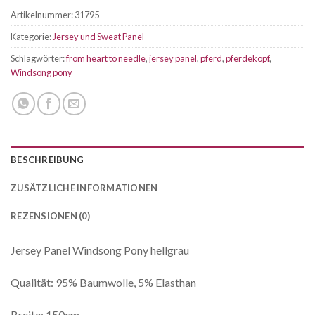
Artikelnummer:
31795
Kategorie:
Jersey und Sweat Panel
Schlagwörter:
from heart to needle
,
jersey panel
,
pferd
,
pferdekopf
,
Windsong pony
BESCHREIBUNG
ZUSÄTZLICHE INFORMATIONEN
REZENSIONEN (0)
Jersey Panel Windsong Pony hellgrau
Qualität: 95% Baumwolle, 5% Elasthan
Breite: 150cm