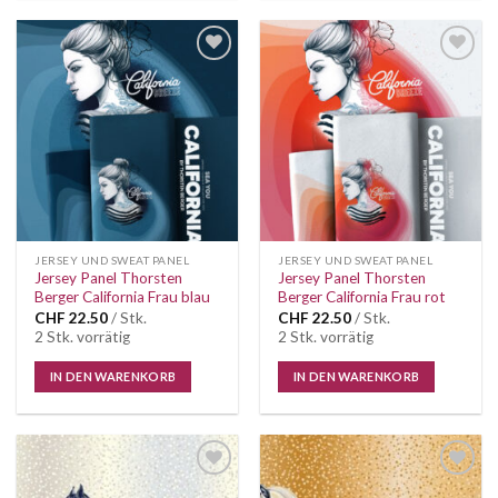
Auf die
Auf die
Wunschliste
Wunschliste
JERSEY UND SWEAT PANEL
JERSEY UND SWEAT PANEL
Jersey Panel Thorsten
Jersey Panel Thorsten
Berger California Frau blau
Berger California Frau rot
CHF
22.50
/ Stk.
CHF
22.50
/ Stk.
2 Stk. vorrätig
2 Stk. vorrätig
IN DEN WARENKORB
IN DEN WARENKORB
Auf die
Auf die