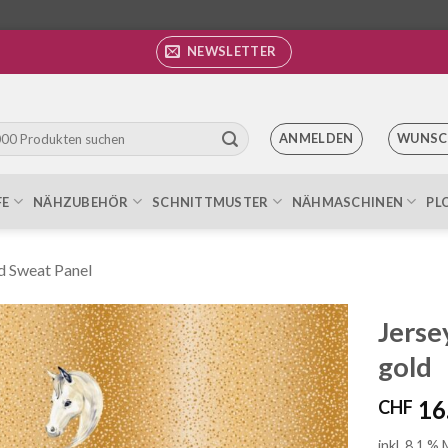
NEWSLETTER
ANMELDEN
WUNSC
FE
NÄHZUBEHÖR
SCHNITTMUSTER
NÄHMASCHINEN
PL
d Sweat Panel
Jerse
gold
Auf die
Wunschliste
16
CHF
inkl. 8.1 %