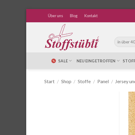
Zum
Über uns
Blog
Kontakt
Inhalt
springen
Suche
nach:
SALE
NEU EINGETROFFEN
STOF
Start
/
Shop
/
Stoffe
/
Panel
/
Jersey un