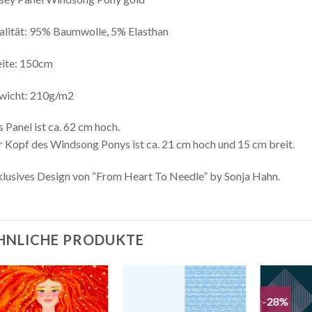
lität: 95% Baumwolle, 5% Elasthan
eite: 150cm
wicht: 210g/m2
 Panel ist ca. 62 cm hoch.
 Kopf des Windsong Ponys ist ca. 21 cm hoch und 15 cm breit.
lusives Design von “From Heart To Needle” by Sonja Hahn.
HNLICHE PRODUKTE
-28%
Auf die
Auf die