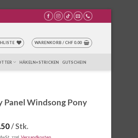
HLISTE
WARENKORB /
CHF
0.00
OTTER
HÄKELN+STRICKEN
GUTSCHEIN
y Panel Windsong Pony
.50
/ Stk.
 MwSt.
zzgl.
Versandkosten