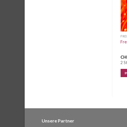
Wunschliste
Wunschliste
FRENCH TERRY GEMUSTERT
JERSEY UND SWEAT PANEL
FRE
French Terry Panel Pinguin
Jersey Panel Thorsten
Fre
Lüttje Deern
Berger California Frau blau
CHF
15.50
/ Stk.
CHF
22.50
/ Stk.
CH
4 Stk. vorrätig
2 Stk. vorrätig
2 S
IN DEN WARENKORB
IN DEN WARENKORB
I
Unsere Partner