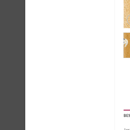
BE
Jer