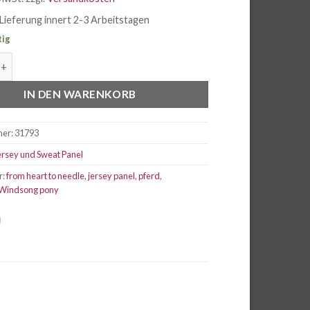
Lieferung innert 2-3 Arbeitstagen
tig
nel Windsong Pony gold Menge
IN DEN WARENKORB
mer:
31793
ersey und Sweat Panel
r:
from heart to needle
,
jersey panel
,
pferd
,
Windsong pony