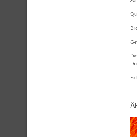
Qua
Br
Ge
Das
Der
Exk
Ä
Auf die
Auf die