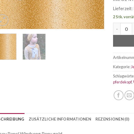
Lieferzeit:
2 Stk. vorrä
Jersey Pa
Artikelnum
Kategorie:
J
Schlagwörte
pferdekopf
,
SCHREIBUNG
ZUSÄTZLICHE INFORMATIONEN
REZENSIONEN (0)
sey Panel Windsong Pony gold