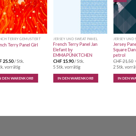
Wunschliste
Wunschliste
NCH TERRY GEMUSTERT
JERSEY UND SWEAT PANEL
JERSEY UND 
French Terry Panel Jan
Jersey Pane
nch Terry Panel Girl
Elefant by
Square Da
EMMAPÜNKTCHEN
petrol
F
25.50
/ Stk.
CHF
15.90
/ Stk.
CHF
21.50
tk. vorrätig
5 Stk. vorrätig
2 Stk. vorrä
N DEN WARENKORB
IN DEN WARENKORB
IN DEN W